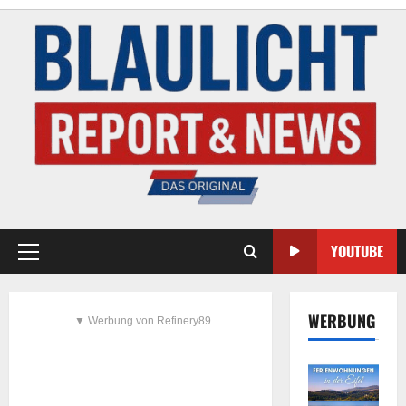
YOUTUBE
WERBUNG
▼ Werbung von Refinery89