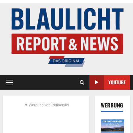
YOUTUBE
WERBUNG
▼ Werbung von Refinery89