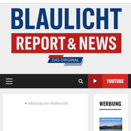
YOUTUBE
WERBUNG
▼ Werbung von Refinery89