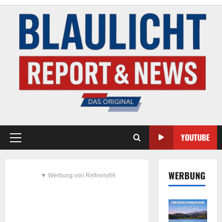
YOUTUBE
WERBUNG
▼ Werbung von Refinery89