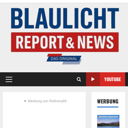
YOUTUBE
WERBUNG
▼ Werbung von Refinery89