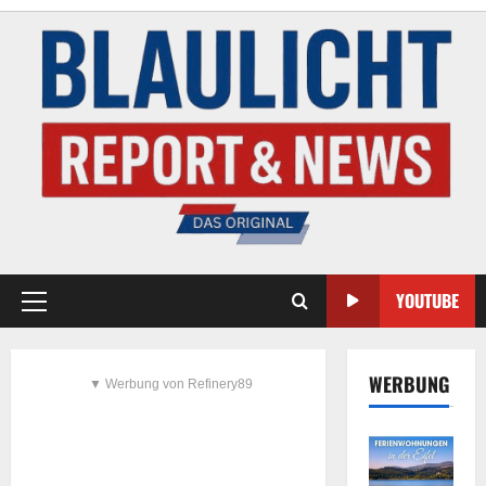
YOUTUBE
WERBUNG
▼ Werbung von Refinery89