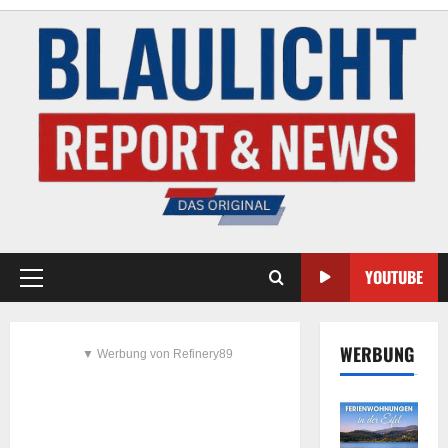
YOUTUBE
WERBUNG
▼ Werbung von Refinery89