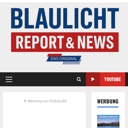
YOUTUBE
WERBUNG
▼ Werbung von Refinery89