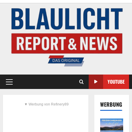
YOUTUBE
WERBUNG
▼ Werbung von Refinery89