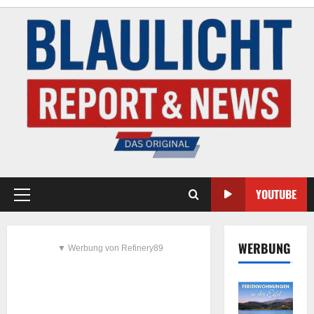
YOUTUBE
WERBUNG
▼ Werbung von Refinery89