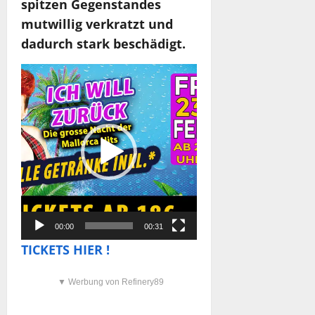
spitzen Gegenstandes
mutwillig verkratzt und
dadurch stark beschädigt.
Video-
Player
00:00
00:31
TICKETS HIER !
▼ Werbung von Refinery89