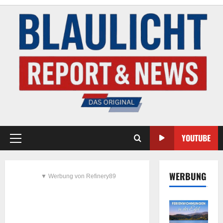
YOUTUBE
WERBUNG
▼ Werbung von Refinery89