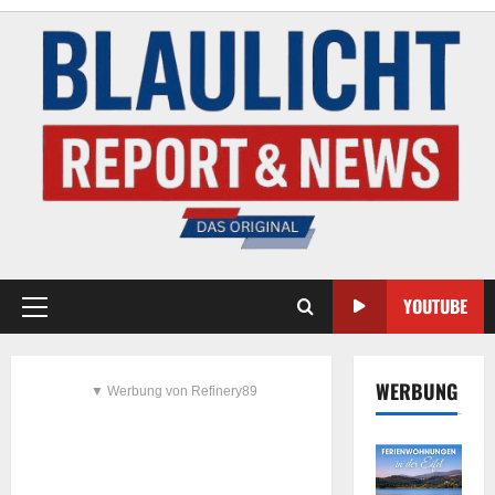
YOUTUBE
WERBUNG
▼ Werbung von Refinery89