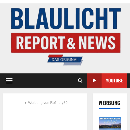
YOUTUBE
WERBUNG
▼ Werbung von Refinery89