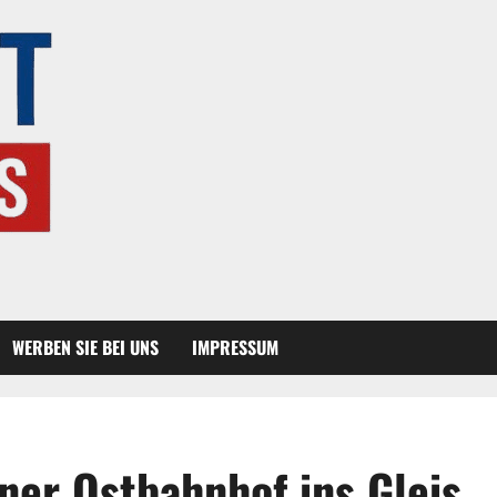
WERBEN SIE BEI UNS
IMPRESSUM
er Ostbahnhof ins Gleis