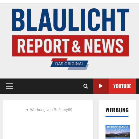
YOUTUBE
WERBUNG
▼ Werbung von Refinery89