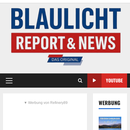
YOUTUBE
WERBUNG
▼ Werbung von Refinery89