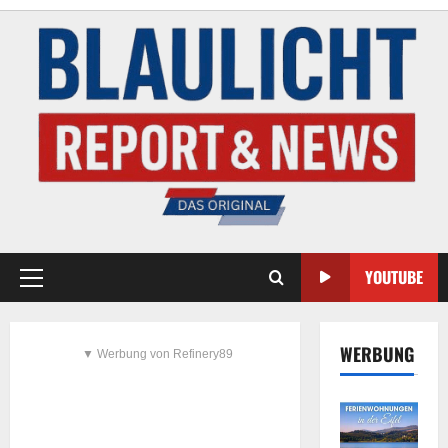
YOUTUBE
WERBUNG
▼ Werbung von Refinery89