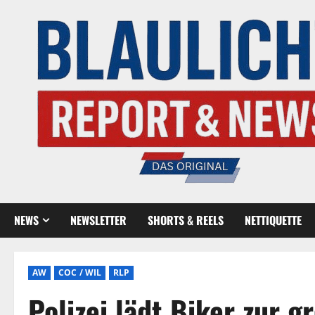
NEWS
NEWSLETTER
SHORTS & REELS
NETTIQUETTE
AW
COC / WIL
RLP
Polizei lädt Biker zur g