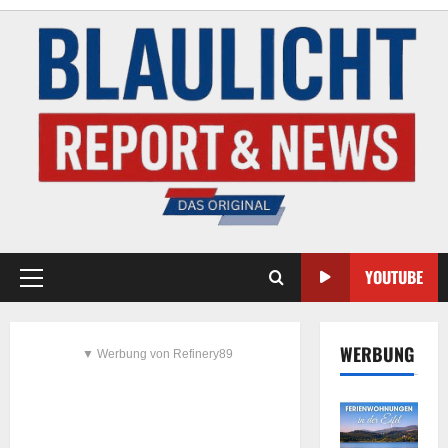
YOUTUBE
WERBUNG
▼ Werbung von Refinery89