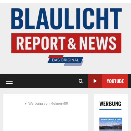
YOUTUBE
WERBUNG
▼ Werbung von Refinery89