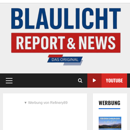
YOUTUBE
WERBUNG
▼ Werbung von Refinery89