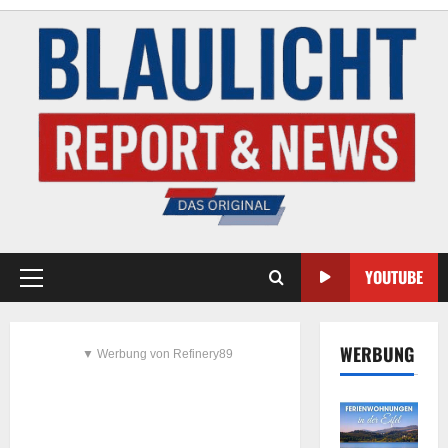
YOUTUBE
WERBUNG
▼ Werbung von Refinery89