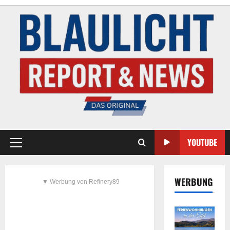
YOUTUBE
WERBUNG
▼ Werbung von Refinery89