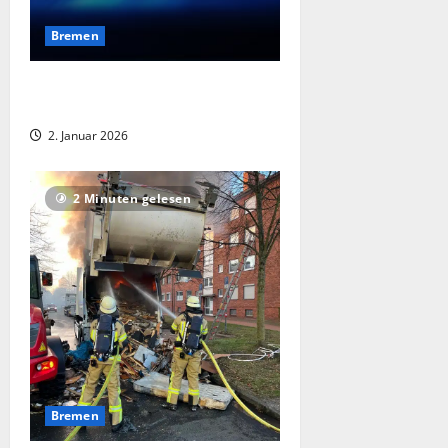
Bremen
Messerangriff in Bremen-Walle: 71-
jährige Frau schwer verletzt
2. Januar 2026
2 Minuten gelesen
Bremen