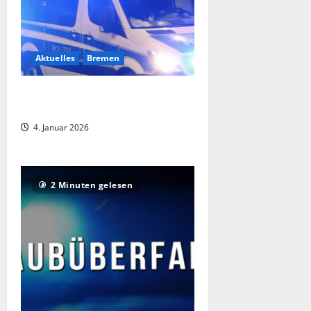
Aktuelles
Bremen
Messerangriff in Bremen: Frau
verletzt Ehemann
4. Januar 2026
2 Minuten gelesen