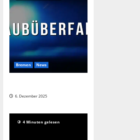
Bremen
News
Raubüberfall auf Hundertjährigen in
Bremen
6. Dezember 2025
4 Minuten gelesen