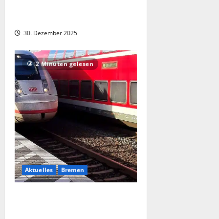
Brand eines Müllfahrzeugs in
Geestemünde
30. Dezember 2025
2 Minuten gelesen
Aktuelles
Bremen
ICE-Notbremsung im Bremer
Hauptbahnhof: Mann rettet sich in
letzter Sekunde vor Schnellzug